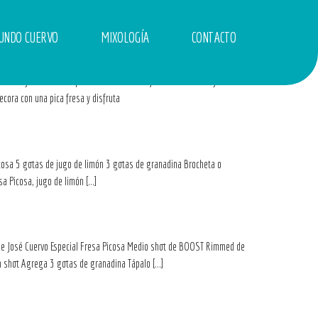
UNDO CUERVO
MIXOLOGÍA
CONTACTO
de José Cuervo Especial Fresa Picosa 1/3 Shot de chamoy
cora con una pica fresa y disfruta
sa 5 gotas de jugo de limón 3 gotas de granadina Brocheta o
a Picosa, jugo de limón […]
José Cuervo Especial Fresa Picosa Medio shot de BOOST Rimmed de
n shot Agrega 3 gotas de granadina Tápalo […]