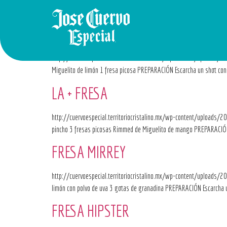
LA FRESA REGGAETONERA
http://cuervoespecial.territoriocristalino.mx/wp-content/uploa
Miguelito de limón 1 fresa picosa PREPARACIÓN Escarcha un shot con m
LA + FRESA
http://cuervoespecial.territoriocristalino.mx/wp-content/uploads/
pincho 3 fresas picosas Rimmed de Miguelito de mango PREPARACIÓN Es
FRESA MIRREY
http://cuervoespecial.territoriocristalino.mx/wp-content/uploa
limón con polvo de uva 3 gotas de granadina PREPARACIÓN Escarcha un
FRESA HIPSTER