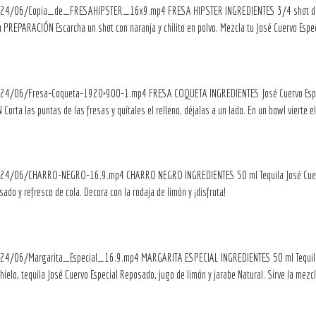
s/2024/06/Copia_de_FRESAHIPSTER_16x9.mp4 FRESA HIPSTER INGREDIENTES 3/4 shot de J
 PREPARACIÓN Escarcha un shot con naranja y chilito en polvo. Mezcla tu José Cuervo Espec
/2024/06/Fresa-Coqueta-1920×900-1.mp4 FRESA COQUETA INGREDIENTES José Cuervo Especi
orta las puntas de las fresas y quítales el relleno, déjalas a un lado. En un bowl vierte e
/2024/06/CHARRO-NEGRO-16.9.mp4 CHARRO NEGRO INGREDIENTES 50 ml Tequila José Cuervo
o y refresco de cola. Decora con la rodaja de limón y ¡disfruta!
/2024/06/Margarita_Especial_16.9.mp4 MARGARITA ESPECIAL INGREDIENTES 50 ml Tequila 
lo, tequila José Cuervo Especial Reposado, jugo de limón y jarabe Natural. Sirve la mezcla 