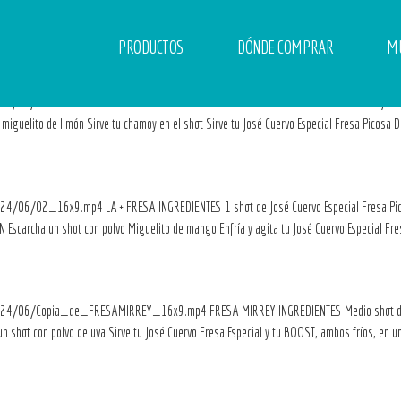
PRODUCTOS
DÓNDE COMPRAR
M
ds/2024/06/FRESAREGUETONERA_16x9.mp4 LA FRESA REGGAETONERA INGREDIENTES 2/3 Shot 
iguelito de limón Sirve tu chamoy en el shot Sirve tu José Cuervo Especial Fresa Picosa De
2024/06/02_16x9.mp4 LA + FRESA INGREDIENTES 1 shot de José Cuervo Especial Fresa Pico
carcha un shot con polvo Miguelito de mango Enfría y agita tu José Cuervo Especial Fres
ds/2024/06/Copia_de_FRESAMIRREY_16x9.mp4 FRESA MIRREY INGREDIENTES Medio shot de 
 shot con polvo de uva Sirve tu José Cuervo Fresa Especial y tu BOOST, ambos fríos, en u