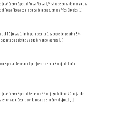
osé Cuervo Especial Fresa Picosa 1/4 shot de pulpa de mango Una
ial Fresa Picosa con la pulpa de mango, ambos fríos Sirvelos […]
al 10 fresas 1 limón para decorar 1 paquete de gelatina 3/4
l paquete de gelatina y agua hirviendo, agrega […]
 Especial Reposado Top refresco de cola Rodaja de limón
José Cuervo Especial Reposado 25 ml jugo de limón 20 ml jarabe
en un vaso. Decora con la rodaja de limón y ¡disfruta! […]